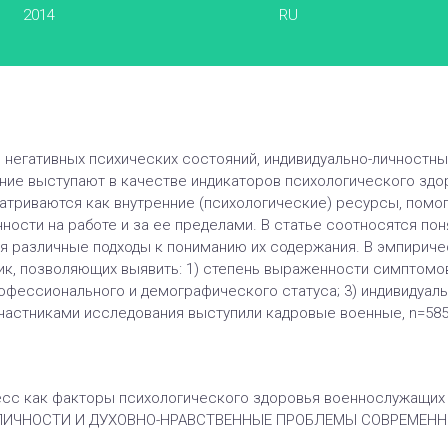
2014
RU
ь негативных психических состояний, индивидуально-личност
ние выступают в качестве индикаторов психологического здор
триваются как внутренние (психологические) ресурсы, помо
ности на работе и за ее пределами. В статье соотносятся по
я различные подходы к пониманию их содержания. В эмпирич
к, позволяющих выявить: 1) степень выраженности симптомов 
рофессионального и демографического статуса; 3) индивидуал
частниками исследования выступили кадровые военные, n=585
есс как факторы психологического здоровья военнослужащих /
ИЧНОСТИ И ДУХОВНО-НРАВСТВЕННЫЕ ПРОБЛЕМЫ СОВРЕМЕННОГ