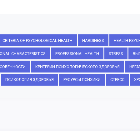
CRITERIA OF PSYCHOLOGICAL HEALTH
HARDINESS
HEALTH PSYC
ONAL CHARACTERISTICS
PROFESSIONAL HEALTH
STRESS
ВЫ
СОБЕННОСТИ
КРИТЕРИИ ПСИХОЛОГИЧЕСКОГО ЗДОРОВЬЯ
НЕГА
ПСИХОЛОГИЯ ЗДОРОВЬЯ
РЕСУРСЫ ПСИХИКИ
СТРЕСС
ХР