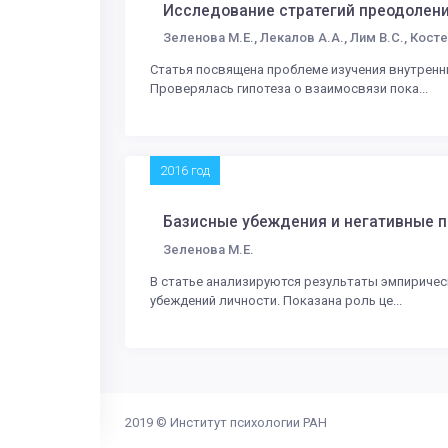
Исследование стратегий преодолени
Зеленова М.Е., Лекалов А.А., Лим В.С., Косте
Статья посвящена проблеме изучения внутренн
Проверялась гипотеза о взаимосвязи пока...
2016 год
Базисные убеждения и негативные п
Зеленова М.Е.
В статье анализируются результаты эмпиричес
убеждений личности. Показана роль це...
2019 ©
Институт психологии РАН