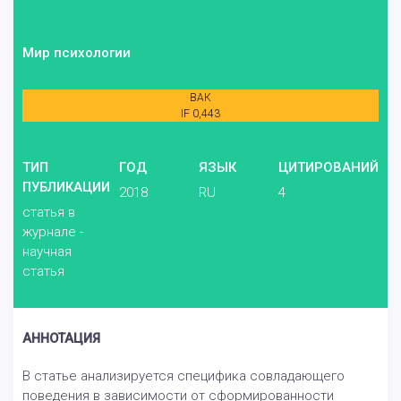
Мир психологии
ВАК
IF 0,443
ТИП
ГОД
ЯЗЫК
ЦИТИРОВАНИЙ
ПУБЛИКАЦИИ
2018
RU
4
статья в
журнале -
научная
статья
АННОТАЦИЯ
В статье анализируется специфика совладающего
поведения в зависимости от сформированности