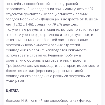
понятийных способностей в период ранней
взрослости. В исследовании принимали участие 407
студентов гуманитарных специальностей разных
городов Российской Федерации в возрасте от 18 до 24
лет (19,32 ± 1,48), среди них 79,2 % девушек.
Полученные результаты свид тельствуют о том, что при
высоком уровне одновременно и концептуальных, и
категориальных способностей растет осознание
ресурсных возможностей разных стратегий
совладания: во-первых, наблюдается склонность
использовать стратегию Решение проблем в
сочетании с социальными стратегиями, включая
Профессиональную помощь, и, во-вторых, имеет место
более четкая дифференциация разных стилей
совладающего поведения с разными ресурсными
функциями.
ЦИТАТА
Волкова, Н.Э. Понятийные способности как фактор