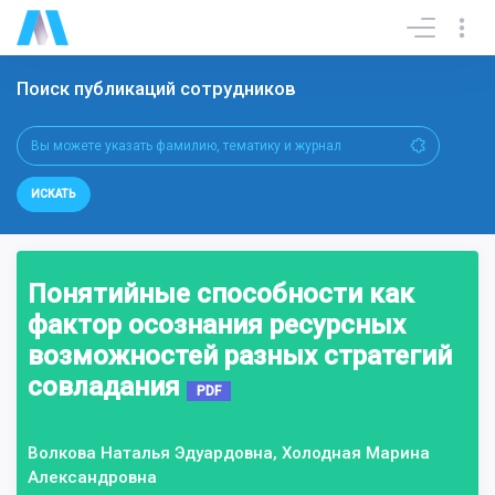
Поиск публикаций сотрудников
ИСКАТЬ
Понятийные способности как
фактор осознания ресурсных
возможностей разных стратегий
совладания
PDF
Волкова Наталья Эдуардовна, Холодная Марина
Александровна