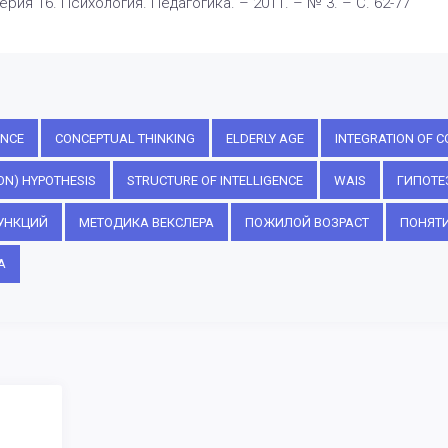
рия 16. Психология. Педагогика. – 2011. – № 3. – С. 62-77
ENCE
CONCEPTUAL THINKING
ELDERLY AGE
INTEGRATION OF C
ON) HYPOTHESIS
STRUCTURE OF INTELLIGENCE
WAIS
ГИПОТЕ
УНКЦИЙ
МЕТОДИКА ВЕКСЛЕРА
ПОЖИЛОЙ ВОЗРАСТ
ПОНЯТ
А