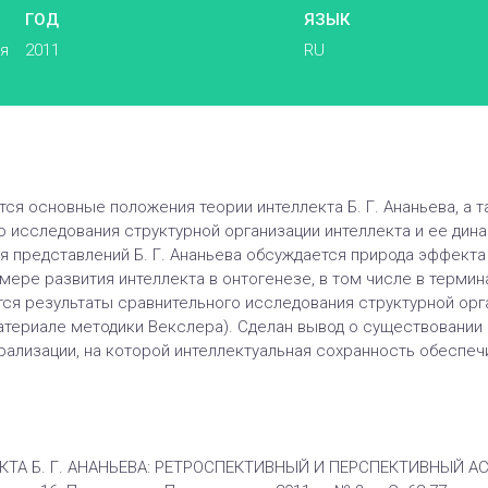
ГОД
ЯЗЫК
ья
2011
RU
ся основные положения теории интеллекта Б. Г. Ананьева, а 
 исследования структурной организации интеллекта и ее дина
я представлений Б. Г. Ананьева обсуждается природа эффекта
ере развития интеллекта в онтогенезе, в том числе в термин
ся результаты сравнительного исследования структурной орган
материале методики Векслера). Сделан вывод о существовании 
рализации, на которой интеллектуальная сохранность обеспеч
КТА Б. Г. АНАНЬЕВА: РЕТРОСПЕКТИВНЫЙ И ПЕРСПЕКТИВНЫЙ АСПЕК