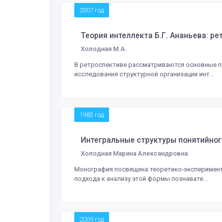
2007 год
Теория интеллекта Б.Г. Ананьева: р
Холодная М.А.
В ретроспективе рассматриваются основные по
исследования структурной организации инт...
1983 год
Интегральные структуры понятийно
Холодная Марина Александровна
Монография посвящена теоретико-эксперимент
подхода к анализу этой формы познавате...
2009 год