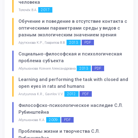
человека
2017
Толочёк В.А.
Обучение и поведение в отсутствие контакта с
оптическими параметрами среды у видов с
разным экологическим значением зрения
2013
PDF
Арутюнова К.Р., Гаврилов В.В.
Социально-философская и психологическая
проблема субъекта
2013
PDF
Абульханова Ксения Александровна
Learning and performing the task with closed and
open eyes in rats and humans
2012
PDF
Arutyunova K.R., Gavrilov V.V.
Философско-психологическое наследие С.Л.
Рубинштейна
2009
PDF
Абульханова К.А.
Проблемы жизни и творчества С.Л.
Рубинштейна