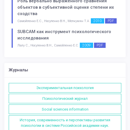
Роль вербально выраженного сравнения
объектов в субъективной оценке степени их
сходства
2010
PDF
Самойленко Е.С., Носуленко В.Н., Мелкумян Т.А.
SUBCAM как инструмент психологического
исследования
2009
PDF
Лалу С., Носуленко В.Н., Самойленко Е.С.
Журналы
Экспериментальная психология
Психологический журнал
Social sciences information
История, современность и перспективы развития
психологии в системе Российской академии наук.