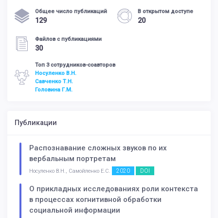
Общее число публикаций
В открытом доступе
129
20
Файлов с публикациями
30
Топ 3 сотрудников-соавторов
Носуленко В.Н.
Савченко Т.Н.
Головина Г.М.
Публикации
Распознавание сложных звуков по их
вербальным портретам
2020
DOI
Носуленко В.Н., Самойленко Е.С.
О прикладных исследованиях роли контекста
в процессах когнитивной обработки
социальной информации