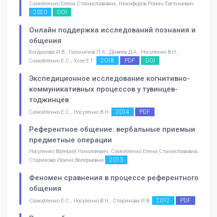
Самойленко Елена Станиславовна, Никифоров Роман Евгеньевич
2020
DOI
Онлайн поддержка исследований познания и
общения
Богданова И.В., Галаничев П.А., Дивеев Д.А., Носуленко В.Н.,
2018
PDF
DOI
Самойленко Е.С., Хозе Е.Г.
Экспедиционное исследование когнитивно-
коммуникативных процессов у тувинцев-
тоджинцев
2014
PDF
Самойленко Е.С., Носуленко В.Н.
Референтное общение: вербальные приемыи
предметные операции
Носуленко Валерий Николаевич, Самойленко Елена Станиславовна,
2013
Старикова Ирина Валерьевна
Феномен сравнения в процессе референтного
общения
2012
PDF
Самойленко Е.С., Носуленко В.Н., Старикова И.В.