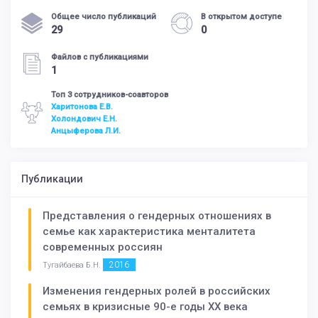
Общее число публикаций
В открытом доступе
29
0
Файлов с публикациями
1
Топ 3 сотрудников-соавторов
Харитонова Е.В.
Холондович Е.Н.
Анцыферова Л.И.
Публикации
Представления о гендерных отношениях в
семье как характеристика менталитета
современных россиян
2016
Тугайбаева Б.Н.
Изменения гендерных ролей в российских
семьях в кризисные 90-е годы ХХ века