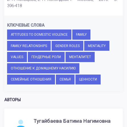
396-418
КЛЮЧЕВЫЕ СЛОВА
ATTITUDES TO DOMESTIC VIOLENCE
FAMILY
FAMILY RELATIONSHIPS
GENDER ROLES
MENTALITY
VALUES
ГЕНДЕРНЫЕ РОЛИ
МЕНТАЛИТЕТ
ОТНОШЕНИЕ К ДОМАШНЕМУ НАСИЛИЮ
СЕМЕЙНЫЕ ОТНОШЕНИЯ
СЕМЬЯ
ЦЕННОСТИ
АВТОРЫ
Тугайбаева Батима Нагимовна