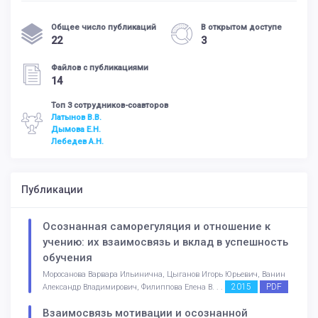
Общее число публикаций
В открытом доступе
22
3
Файлов с публикациями
14
Топ 3 сотрудников-соавторов
Латынов В.В.
Дымова Е.Н.
Лебедев А.Н.
Публикации
Осознанная саморегуляция и отношение к
учению: их взаимосвязь и вклад в успешность
обучения
Моросанова Варвара Ильинична, Цыганов Игорь Юрьевич, Ванин
2015
PDF
Александр Владимирович, Филиппова Елена В. . .
Взаимосвязь мотивации и осознанной