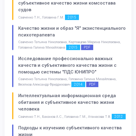
субъективное качество жизни комсостава
судов
2015
Савченко Т.Н., Головина Г.М.
Качество жизни и образ "Я" экзистенциального
психотерапевта
Савченко Татьяна Николаевна, Картавцева Марина Николаевна,
2015
PDF
Головина Галина Михайловна
Исследование профессионально важных
качеств и субъективного качества жизни с
помощью системы "ПДС ЮНИПРО"
Савченко Татьяна Николаевна, Головина Галина Михайловна,
2014
PDF
Веселков Александр Фридрихович
Интеллектуальная информационная среда
обитания и субъективное качество жизни
человека
2012
Савченко Т.Н., Баканов А.С., Головина Г.М., Атанасова Т.В.
Подходы к изучению субъективного качества
жизни