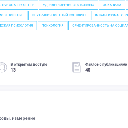
TIVE QUALITY OF LIFE
УДОВЛЕТВОРЕННОСТЬ ЖИЗНЬЮ
ЭСКАПИЗМ
МООТНОШЕНИЕ
ВНУТРИЛИЧНОСТНЫЙ КОНФЛИКТ
INTRAPERSONAL CON
ЕСКАЯ ПСИХОЛОГИЯ
ПСИХОЛОГИЯ
ОРИЕНТИРОВАННОСТЬ НА СОЦИАЛ
В открытом доступе
Файлов с публикациями
13
40
ходы, измерение