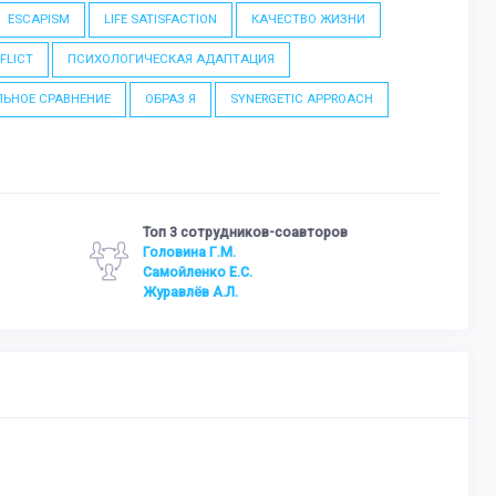
ESCAPISM
LIFE SATISFACTION
КАЧЕСТВО ЖИЗНИ
FLICT
ПСИХОЛОГИЧЕСКАЯ АДАПТАЦИЯ
ЬНОЕ СРАВНЕНИЕ
ОБРАЗ Я
SYNERGETIC APPROACH
Топ 3 сотрудников-соавторов
Головина Г.М.
Самойленко Е.С.
Журавлёв А.Л.