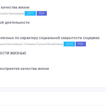
 качества жизни
2011
PDF
атьяна Николаевна
ой деятельности
зличных по характеру социальной закрытости социумах
2010
PDF
тьяна Николаевна, Головина Галина Михайловна
НОСТИ ЖИЗНЬЮ
восприятия качества жизни