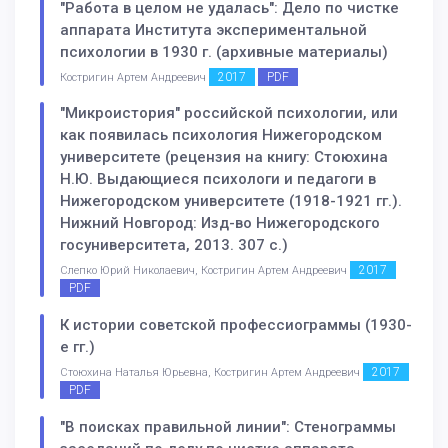
"Работа в целом не удалась": Дело по чистке
аппарата Института экспериментальной
психологии в 1930 г. (архивные материалы)
2017
PDF
Костригин Артем Андреевич
"Микроистория" российской психологии, или
как появилась психология Нижегородском
университете (рецензия на книгу: Стоюхина
Н.Ю. Выдающиеся психологи и педагоги в
Нижегородском университете (1918-1921 гг.).
Нижний Новгород: Изд-во Нижегородского
госуниверситета, 2013. 307 с.)
2017
Слепко Юрий Николаевич, Костригин Артем Андреевич
PDF
К истории советской профессиограммы (1930-
е гг.)
2017
Стоюхина Наталья Юрьевна, Костригин Артем Андреевич
PDF
"В поисках правильной линии": Стенограммы