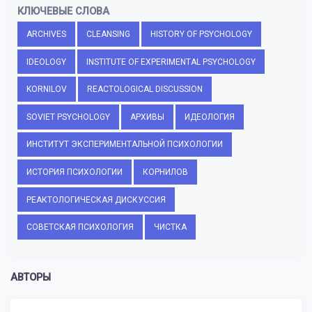
КЛЮЧЕВЫЕ СЛОВА
ARCHIVES
CLEANSING
HISTORY OF PSYCHOLOGY
IDEOLOGY
INSTITUTE OF EXPERIMENTAL PSYCHOLOGY
KORNILOV
REACTOLOGICAL DISCUSSION
SOVIET PSYCHOLOGY
АРХИВЫ
ИДЕОЛОГИЯ
ИНСТИТУТ ЭКСПЕРИМЕНТАЛЬНОЙ ПСИХОЛОГИИ
ИСТОРИЯ ПСИХОЛОГИИ
КОРНИЛОВ
РЕАКТОЛОГИЧЕСКАЯ ДИСКУССИЯ
СОВЕТСКАЯ ПСИХОЛОГИЯ
ЧИСТКА
АВТОРЫ