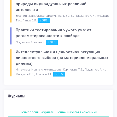
природы индивидуальных различий
интеллекта
Воронин Иван Александрович, Малых С.Б., Поддьяков А.Н., Мешкова
2018
Т.А., Панов В.И.
Практики тестирования чужого ума: от
регламетированности к свободе
2016
Поддьяков Александр
Интеллектуальная и ценностная регуляция
личностного выбора (на материале моральных
дилемм)
Чигринова Ирина Александровна, Корнилова Т.В., Поддьяков А.Н.,
2015
Моргунов Е.Б., Асмолов А.Г.
Журналы
Психология. Журнал Высшей школы экономики