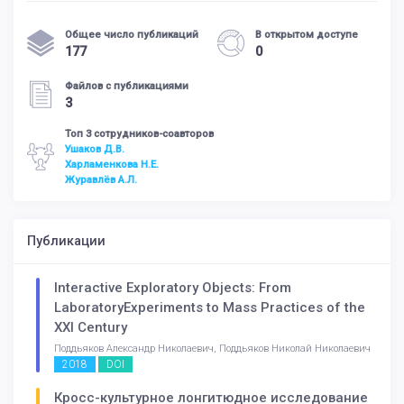
Общее число публикаций
В открытом доступе
177
0
Файлов с публикациями
3
Топ 3 сотрудников-соавторов
Ушаков Д.В.
Харламенкова Н.Е.
Журавлёв А.Л.
Публикации
Interactive Exploratory Objects: From
LaboratoryExperiments to Mass Practices of the
XXI Century
Поддьяков Александр Николаевич, Поддьяков Николай Николаевич
2018
DOI
Кросс-культурное лонгитюдное исследование