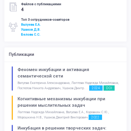
Файлов с публикациями
4
Топ 3 сотрудников-соавторов
Валуева Е.А.
Ушаков Д.В.
Белова С.С.
Публикации
Феномен инкубации и активация
семантической сети
Валуева Екатерина Александровна, Лаптева Надежда Михайловна,
2024
DOI
Поспелов Никита Андреевич, Ушаков Дмитр. . .
Когнитивные механизмы инкубации при
решении мыслительных задач
Лаптева Надежда Михайловна, Валуева Е.А., Коровкин С.Ю.,
2022
Морошкина Н.В., Ушаков Дмитрий Викторович
Инкубация в решении творческих задач: