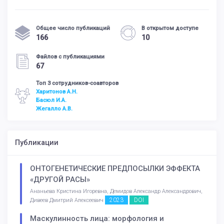
Общее число публикаций
В открытом доступе
166
10
Файлов с публикациями
67
Топ 3 сотрудников-соавторов
Харитонов А.Н.
Басюл И.А.
Жегалло А.В.
Публикации
ОНТОГЕНЕТИЧЕСКИЕ ПРЕДПОСЫЛКИ ЭФФЕКТА
«ДРУГОЙ РАСЫ»
Ананьева Кристина Игоревна, Демидов Александр Александрович,
2023
DOI
Дивеев Дмитрий Алексеевич
Маскулинность лица: морфология и