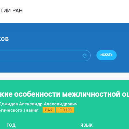
ГИИ РАН
ков
ИСКАТЬ
кие особенности межличностной о
 Демидов Александр Александрович
гического знания
ВАК
IF 0,198
ГОД
ЯЗЫК