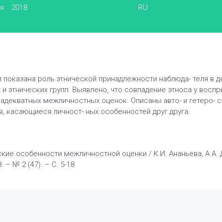
ья
2018
RU
 показана роль этнической принадлежности наблюда- теля в 
 и этнических групп. Выявлено, что совпадение этноса у вос
адекватных межличностных оценок. Описаны авто- и гетеро- 
в, касающиеся личност- ных особенностей друг друга.
ские особенности межличностной оценки / К.И. Ананьева, А.А.
 – № 2 (47). – С. 5-18