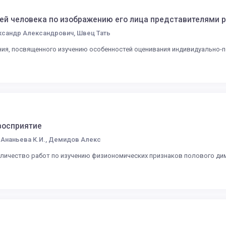
ей человека по изображению его лица представителями р
ксандр Александрович, Швец Тать
ия, посвященного изучению особенностей оценивания индивидуально-п
восприятие
 Ананьева К.И., Демидов Алекс
оличество работ по изучению физиономических признаков полового ди