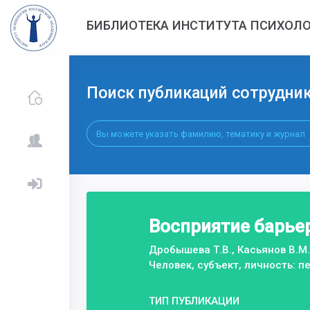
БИБЛИОТЕКА ИНСТИТУТА ПСИХОЛО
Поиск публикаций сотрудни
Восприятие барье
Дробышева Т.В., Касьянов В.М.
Человек, субъект, личность: 
ТИП ПУБЛИКАЦИИ