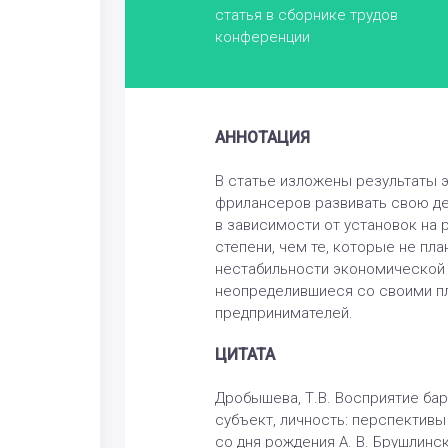
статья в сборнике трудов
конференции
АННОТАЦИЯ
В статье изложены результаты 
фрилансеров развивать свою де
в зависимости от установок на 
степени, чем те, которые не пл
нестабильности экономической с
неопределившиеся со своими пл
предпринимателей.
ЦИТАТА
Дробышева, Т.В. Восприятие бар
субъект, личность: перспектив
со дня рождения А. В. Брушлинск