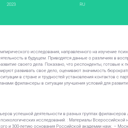
2023
RU
эмпирического исследования, направленного на изучение псих
ятельность в будущем. Приводятся данные о различиях в вос
развитие своего дела. Показано, что респонденты, готовые к 
анируют развивать свое дело, оценивают значимость бюрократ
итуации в стране и трудностей установления контактов с пар
анами фрилансеры в ситуации улучшения условий для развити
ьеров успешной деятельности в разных группах фрилансеров / 
ы психологических исследований. : Материалы Всероссийской 
ого и 300-летию основания Российской академии наук. – Москва