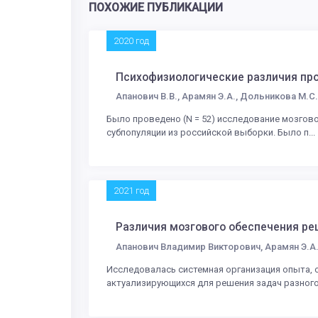
ПОХОЖИЕ ПУБЛИКАЦИИ
2020 год
Психофизиологические различия про
Апанович В.В., Арамян Э.А., Дольникова М.С
Было проведено (N = 52) исследование мозгов
субпопуляции из российской выборки. Было п...
2021 год
Различия мозгового обеспечения ре
Апанович Владимир Викторович, Арамян Э.А
Исследовалась системная организация опыта, 
актуализирующихся для решения задач разного 