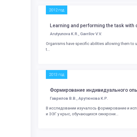
2012 год
Learning and performing the task with
Arutyunova K.R., Gavrilov V.V.
Organisms have specific abilities allowing them to u
t...
2013 год
Формирование индивидуального опы
Гаврилов В.В., Арутюнова К.Р.
В исследовании изучалось формирование и исп
и ЭЭГ у крыс, обучающихся синхрони...