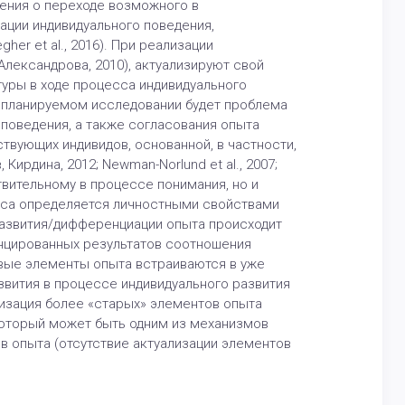
ения о переходе возможного в
ции индивидуального поведения,
her et al., 2016). При реализации
Александрова, 2010), актуализируют свой
уры в ходе процесса индивидуального
в планируемом исследовании будет проблема
поведения, а также согласования опыта
вующих индивидов, основанной, в частности,
 Кирдина, 2012; Newman-Norlund et al., 2007;
твительному в процессе понимания, но и
сса определяется личностными свойствами
 развития/дифференциации опыта происходит
нцированных результатов соотношения
 новые элементы опыта встраиваются в уже
звития в процессе индивидуального развития
изация более «старых» элементов опыта
который может быть одним из механизмов
в опыта (отсутствие актуализации элементов