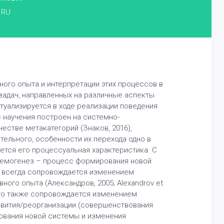
RU
ного опыта и интерпретации этих процессов в
задач, направленных на различные аспекты
туализируется в ходе реализации поведения
сс научения построен на системно-
естве метакатегорий (Знаков, 2016),
ельного, особенности их перехода одно в
тся его процессуальная характеристика. С
темогенез – процесс формирования новой
з всегда сопровождается изменением
ого опыта (Александров, 2005; Alexandrov et
 что также сопровождается изменением
вития/реорганизации (совершенствования
ования новой системы и изменения