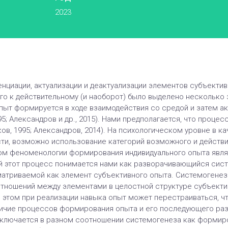
2023
циации, актуализации и деактуализации элементов субъектив
го к действительному (и наоборот) было выделено несколько 
пыт формируется в ходе взаимодействия со средой и затем ак
995; Александров и др., 2015). Нами предполагается, что проце
в, 1995; Александров, 2014). На психологическом уровне в кач
и, возможно использование категорий возможного и действит
ом феноменологии формирования индивидуального опыта являе
й этот процесс понимается нами как разворачивающийся сис
атриваемой как элемент субъективного опыта. Системогене
тношений между элементами в целостной структуре субъективн
При этом при реализации навыка опыт может перестраиваться,
ичие процессов формирования опыта и его последующего раз
аключается в разном соотношении системогенеза как формир