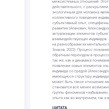
межсистемных отношений. Этот 
действительного, с раскрытием
экологичным для человека являетс
коллективного поведения индиви
субъективный опыт, специфичны
развития (Апанович, Александр
актуализации элементов субъек
взаимодействующих индивидов. 
на разнообразии их ментальностей.
Знаков, 2022). Процесс познани
обратным переходом в процессе
так же, как и динамика пониман
появление новых элементов опы
индивида со средой (Александров
имеющуюся структуру индивидуал
может быть такое отношение ме
становится всё менее возможно
группы феноменов «забывания»,
опыта как во внутреннем, так и 
ЦИТАТА