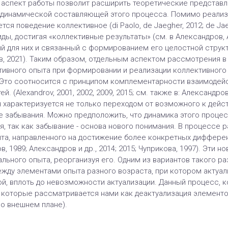
аспект работы позволит расширить теоретические представл
 динамической составляющей этого процесса. Помимо реализа
я поведение коллективное (di Paolo, de Jaegher, 2012; de Jaeg
ды, достигая «коллективные результаты» (см. в Александров, 
й для них и связанный с формированием его целостной структ
ов, 2021). Таким образом, отдельным аспектом рассмотрения 
тивного опыта при формировании и реализации коллективного 
Это соотносится с принципом комплементарности взаимодейст
 (Alexandrov, 2001, 2002, 2009, 2015; см. также в: Александров,
я характеризуется не только переходом от возможного к дейс
 забывания. Можно предположить, что динамика этого проце
ия, так как забывание - основа нового понимания. В процессе
та, направленного на достижение более конкретных диффере
, 1989; Александров и др., 2014; 2015; Чуприкова, 1997). Эти
ьного опыта, реорганизуя его. Одним из вариантов такого ра
жду элементами опыта разного возраста, при котором актуал
й, вплоть до невозможности актуализации. Данный процесс, 
 которые рассматривается нами как деактуализация элементо
во внешнем плане).