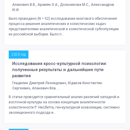
Апанович В.В., Арамян Э.А., Дольникова М.С., Александров
Ю.И.
Было проведено (N = 52) исследование мозгового обеспечения
процесса решения аналитических и холистических задач
представителями аналитической и холистической субпопуляции
из российской выборки. Было п...
2020 год
Исследования кросс-культурной психологии:
полученные результаты и дальнейшие пути
развития
Гладилин Дмитрий Леонидович, Юдаков Константин
Сергеевич, Апанович Вла. . .
В статье проводится сравнительный анализ различий западной и
восточной культуры на основе концепции аналитичности-
холистичности Р. Нисбетта, ген-культурной коэволюции, системно
эволюционного подхода и...