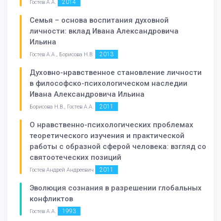
2014
Гостев А.А.
Семья – основа воспитания духовной
личности: вклад Ивана Александровича
Ильина
2013
Гостев А.А., Борисова Н.В.
Духовно-нравственное становление личности
в философско-психологическом наследии
Ивана Александровича Ильина
2011
Борисова Н.В., Гостев А.А.
О нравственно-психологических проблемах
теоретического изучения и практической
работы с образной сферой человека: взгляд со
святоотеческих позиций
2011
Гостев Андрей Андреевич
Эволюция сознания в разрешении глобальных
конфликтов
1993
Гостев А.А.