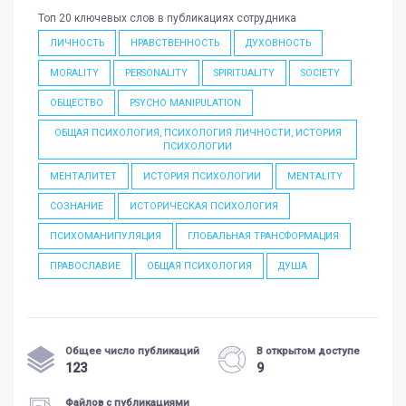
Топ 20 ключевых слов в публикациях сотрудника
ЛИЧНОСТЬ
НРАВСТВЕННОСТЬ
ДУХОВНОСТЬ
MORALITY
PERSONALITY
SPIRITUALITY
SOCIETY
ОБЩЕСТВО
PSYCHO MANIPULATION
ОБЩАЯ ПСИХОЛОГИЯ, ПСИХОЛОГИЯ ЛИЧНОСТИ, ИСТОРИЯ
ПСИХОЛОГИИ
МЕНТАЛИТЕТ
ИСТОРИЯ ПСИХОЛОГИИ
MENTALITY
СОЗНАНИЕ
ИСТОРИЧЕСКАЯ ПСИХОЛОГИЯ
ПСИХОМАНИПУЛЯЦИЯ
ГЛОБАЛЬНАЯ ТРАНСФОРМАЦИЯ
ПРАВОСЛАВИЕ
ОБЩАЯ ПСИХОЛОГИЯ
ДУША
Общее число публикаций
В открытом доступе
123
9
Файлов с публикациями