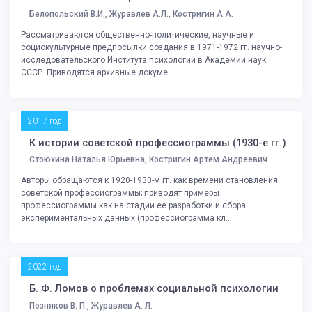
Белопольский В.И., Журавлев А.Л., Костригин А.А.
Рассматриваются общественно-политические, научные и
социокультурные предпосылки создания в 1971-1972 гг. научно-
исследовательского Института психологии в Академии наук
СССР. Приводятся архивные докуме...
2017 год
К истории советской профессиограммы (1930-е гг.)
Стоюхина Наталья Юрьевна, Костригин Артем Андреевич
Авторы обращаются к 1920-1930-м гг. как времени становления
советской профессиограммы; приводят примеры
профессиограммы как на стадии ее разработки и сбора
экспериментальных данных (профессиограмма кл...
2022 год
Б. Ф. Ломов о проблемах социальной психологии
Позняков В. П., Журавлев А. Л.