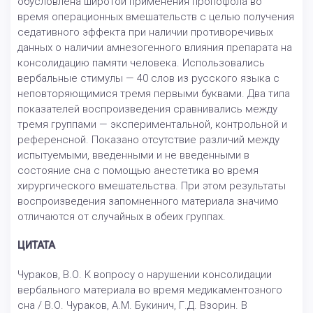
обусловлена широтой применения пропофола во
время операционных вмешательств с целью получения
седативного эффекта при наличии противоречивых
данных о наличии амнезогенного влияния препарата на
консолидацию памяти человека. Использовались
вербальные стимулы — 40 слов из русского языка с
неповторяющимися тремя первыми буквами. Два типа
показателей воспроизведения сравнивались между
тремя группами — экспериментальной, контрольной и
референсной. Показано отсутствие различий между
испытуемыми, введенными и не введенными в
состояние сна с помощью анестетика во время
хирургического вмешательства. При этом результаты
воспроизведения запомненного материала значимо
отличаются от случайных в обеих группах.
ЦИТАТА
Чураков, В.О. К вопросу о нарушении консолидации
вербального материала во время медикаментозного
сна / В.О. Чураков, А.М. Букинич, Г.Д. Взорин. В