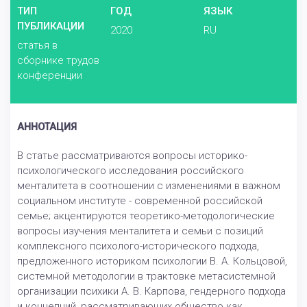
ТИП
ГОД
ЯЗЫК
ПУБЛИКАЦИИ
2020
RU
статья в
сборнике трудов
конференции
АННОТАЦИЯ
В статье рассматриваются вопросы историко-
психологического исследования российского
менталитета в соотношении с изменениями в важном
социальном институте - современной российской
семье; акцентируются теоретико-методологические
вопросы изучения менталитета и семьи с позиций
комплексного психолого-исторического подхода,
предложенного историком психологии В. А. Кольцовой,
системной методологии в трактовке метасистемной
организации психики А. В. Карпова, гендерного подхода
и концепций, рассматривающих общество как