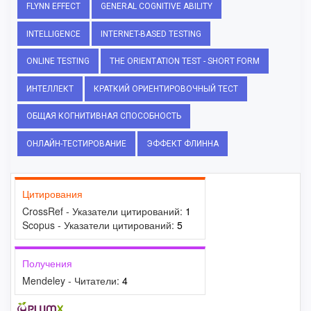
FLYNN EFFECT
GENERAL COGNITIVE ABILITY
INTELLIGENCE
INTERNET-BASED TESTING
ONLINE TESTING
THE ORIENTATION TEST - SHORT FORM
ИНТЕЛЛЕКТ
КРАТКИЙ ОРИЕНТИРОВОЧНЫЙ ТЕСТ
ОБЩАЯ КОГНИТИВНАЯ СПОСОБНОСТЬ
ОНЛАЙН-ТЕСТИРОВАНИЕ
ЭФФЕКТ ФЛИННА
Цитирования
CrossRef - Указатели цитирований:
1
Scopus - Указатели цитирований:
5
Получения
Mendeley - Читатели:
4