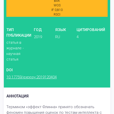
ВАК
WOS
IF 0,810
RSCI
ТИП
ГОД
ЯЗЫК
ЦИТИРОВАНИЙ
ПУБЛИКАЦИИ
2019
RU
4
статья в
журнале -
научная
статья
DOI
10.17759/exppsy.2019120404
АННОТАЦИЯ
Термином «эффект Флинна» принято обозначать
феномен повышения оценок по тестам интеллекта с