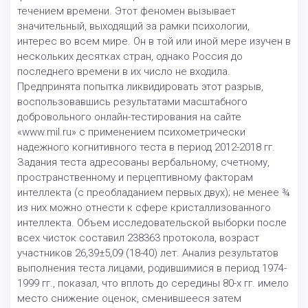
течением времени. Этот феномен вызывает
значительный, выходящий за рамки психологии,
интерес во всем мире. Он в той или иной мере изучен в
нескольких десятках стран, однако Россия до
последнего времени в их число не входила.
Предпринята попытка ликвидировать этот разрыв,
воспользовавшись результатами масштабного
добровольного онлайн-тестирования на сайте
«www.mil.ru» с применением психометрически
надежного когнитивного теста в период 2012-2018 гг.
Задания теста адресованы вербальному, счетному,
пространственному и перцептивному факторам
интеллекта (с преобладанием первых двух); не менее ¾
из них можно отнести к сфере кристаллизованного
интеллекта. Объем исследовательской выборки после
всех чисток составил 238363 протокола, возраст
участников 26,39±5,09 (18-40) лет. Анализ результатов
выполнения теста лицами, родившимися в период 1974-
1999 гг., показал, что вплоть до середины 80-х гг. имело
место снижение оценок, сменившееся затем