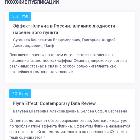
ПОХОЖИЕ ПУБЛИКАЦИИ
2021 год
Эффект Флинна в России: влияние людности
населенного пункта
Сугоняев Константин Владимирович, Григорьев Андрей
Александрович, Панф
Повышение оценок по тестам интеллекта из поколения в
поколение, известное как «эффект Флинна», широко изучается в
различных странах в связи с особой ролью интеллекта как
важнейшего компонента человече...
2015 год
Flynn Effect: Contemporary Data Review
Валуева Екатерина Александровна, Белова Софья Сергеевна
Статья представляет обзор современной зарубежной литературы
по проблематике эффекта Флинна. Эффектом Флинна называется
рост показателей по тестам интеллекта на протяжении XX в., его
темп оценивается п...