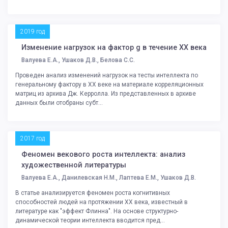
2019 год
Изменение нагрузок на фактор g в течение XX века
Валуева Е.А., Ушаков Д.В., Белова С.С.
Проведен анализ изменений нагрузок на тесты интеллекта по
генеральному фактору в ХХ веке на материале корреляционных
матриц из архива Дж. Керролла. Из представленных в архиве
данных были отобраны субт...
2017 год
Феномен векового роста интеллекта: анализ
художественной литературы
Валуева Е.А., Данилевская Н.М., Лаптева Е.М., Ушаков Д.В.
В статье анализируется феномен роста когнитивных
способностей людей на протяжении ХХ века, известный в
литературе как "эффект Флинна". На основе структурно-
динамической теории интеллекта вводится пред...