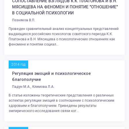
СОПОСТАВЛЕНИЕ ВЗГЛЯДОВ К.К. ПЛАТОНОВА И В.Н.
МЯСИЩЕВА НА ФЕНОМЕН И ПОНЯТИЕ "ОТНОШЕНИЕ"
В СОЦИАЛЬНОЙ ПСИХОЛОГИИ
Позняков В.П.
Проведен сравнительный анализ концептуальных представлений
выдающихся российских психологов советского периода К.К.
Платонова и В.Н. Мясищева о психологических отношениях как
феномене и понятии социал...
2014 год
Регуляция эмоций и психологическое
благополучие
Падун М.А., Климова Л.А.
В статье изложены теоретические представления о различных
аспектах регуляции эмоций в соотношении с психологическим
здоровьем и благополучием. Приведены результаты
эмпирического исследования связи ког...