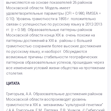
вычисляются на основе показателей 26 районов
Московской области. Модель имеет
удовлетворительные параметры (CFI = 0.980, RMSEA =
0.10). Уровень грамотности в 1893 г. положительно
связан с успешностью по русскому языку в 2012-2013
гг. (r = 0.58). Образовательные паттерны районов
Московской области конца XIX в. очень похожи на
паттерны достижений в XXI в.: районы с большей
грамотностью сохранили более высокие достижения
по русскому языку, и наоборот. Обсуждаются
возможные причины стабильности географических
паттернов образовательных успехов, прошедших через
все изменения условий жизни общества на протяжении
столетия.
ЦИТАТА
Григорьев, А.А. Образовательные достижения районов
Московской области воспроизводят уровень
грамотности в XIX в.: механизмы "культурной генетики"
/ А.А. Григорьев, Е.М. Лаптева, Д.В. Ушаков. // Сибирский