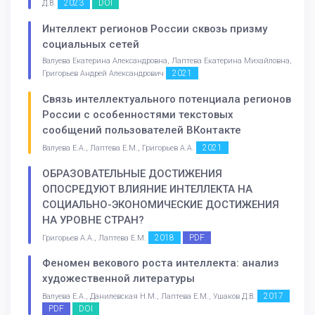
2023
DOI
Д.В.
Интеллект регионов России сквозь призму
социальных сетей
Валуева Екатерина Александровна, Лаптева Екатерина Михайловна,
2021
Григорьев Андрей Александрович
Связь интеллектуального потенциала регионов
России с особенностями текстовых
сообщений пользователей ВКонтакте
2021
Валуева Е.А., Лаптева Е.М., Григорьев А.А.
ОБРАЗОВАТЕЛЬНЫЕ ДОСТИЖЕНИЯ
ОПОСРЕДУЮТ ВЛИЯНИЕ ИНТЕЛЛЕКТА НА
СОЦИАЛЬНО-ЭКОНОМИЧЕСКИЕ ДОСТИЖЕНИЯ
НА УРОВНЕ СТРАН?
2018
PDF
Григорьев А.А., Лаптева Е.М.
Феномен векового роста интеллекта: анализ
художественной литературы
2017
Валуева Е.А., Данилевская Н.М., Лаптева Е.М., Ушаков Д.В.
PDF
DOI