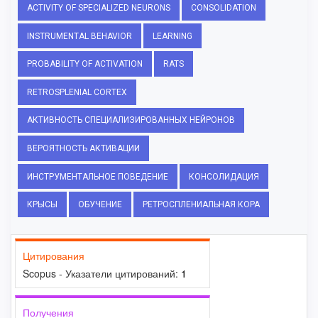
ACTIVITY OF SPECIALIZED NEURONS
CONSOLIDATION
INSTRUMENTAL BEHAVIOR
LEARNING
PROBABILITY OF ACTIVATION
RATS
RETROSPLENIAL CORTEX
АКТИВНОСТЬ СПЕЦИАЛИЗИРОВАННЫХ НЕЙРОНОВ
ВЕРОЯТНОСТЬ АКТИВАЦИИ
ИНСТРУМЕНТАЛЬНОЕ ПОВЕДЕНИЕ
КОНСОЛИДАЦИЯ
КРЫСЫ
ОБУЧЕНИЕ
РЕТРОСПЛЕНИАЛЬНАЯ КОРА
Цитирования
Scopus - Указатели цитирований:
1
Получения