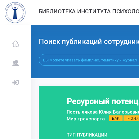
БИБЛИОТЕКА ИНСТИТУТА ПСИХОЛО
Поиск публикаций сотрудни
Ресурсный потенц
Постылякова Юлия Валерьевн
Мир транспорта
ВАК
IF 0,47
ТИП ПУБЛИКАЦИИ