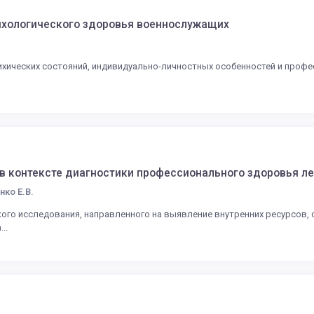
ихологического здоровья военнослужащих
сихических состояний, индивидуально-личностных особенностей и проф
 в контексте диагностики профессионального здоровья л
нко Е.В.
ого исследования, направленного на выявление внутренних ресурсов,
..