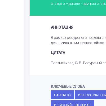
статья в журнале - научная стат
АННОТАЦИЯ
В рамках ресурсного подхода и
детерминантами жизнестойкости:
ЦИТАТА
Постылякова, Ю.В. Ресурсный поте
КЛЮЧЕВЫЕ СЛОВА
HARDINESS
PROFESSIONAL CO
РЕСУРСНЫЙ ПОТЕНЦИАЛ