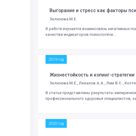
Выгорание и стресс как факторы пс
Зеленова М.Е.
В работе изучается взаимосвязь негативных п
качестве индикаторов психологиче...
2019 год
Жизнестойкость и копинг-стратегии
Зеленова М.Е., Лекалов А.А., Лим В.С., Косте
В статье представлены результаты эмпирическ
профессионального здоровья специалистов, за.
2020 год