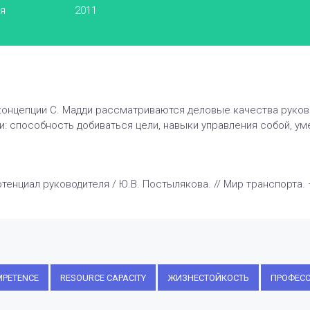
ья
2011
 концепции С. Мадди рассматриваются деловые качества руко
 способность добиваться цели, навыки управления собой, ум
нциал руководителя / Ю.В. Постылякова. // Мир транспорта. – 20
MPETENCE
RESOURCE CAPACITY
ЖИЗНЕСТОЙКОСТЬ
ПРОФЕС