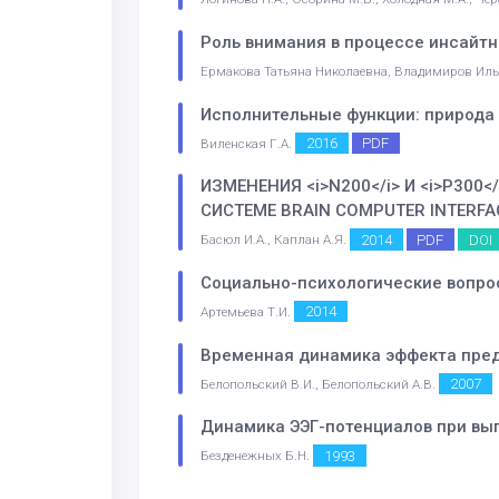
Роль внимания в процессе инсайт
Ермакова Татьяна Николаевна, Владимиров Ил
Исполнительные функции: природа 
2016
PDF
Виленская Г.А.
ИЗМЕНЕНИЯ <i>N200</i> И <i>P3
СИСТЕМЕ BRAIN COMPUTER INTERFA
2014
PDF
DOI
Басюл И.А., Каплан А.Я.
Социально-психологические вопрос
2014
Артемьева Т.И.
Временная динамика эффекта пре
2007
Белопольский В.И., Белопольский А.В.
Динамика ЭЭГ-потенциалов при вы
1993
Безденежных Б.Н.