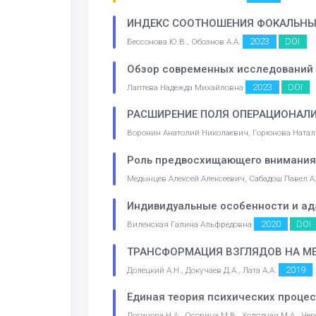
ИНДЕКС СООТНОШЕНИЯ ФОКАЛЬНЫХ
2023
DOI
Бессонова Ю.В., Обознов А.А.
Обзор современных исследований 
2023
DOI
Лаптева Надежда Михайловна
РАСШИРЕНИЕ ПОЛЯ ОПЕРАЦИОНАЛИ
Воронин Анатолий Николаевич, Горюнова Ната
Роль предвосхищающего внимания 
Медынцев Алексей Алексеевич, Сабадош Павел Ал
Индивидуальные особенности и ада
2020
DOI
Виленская Галина Альфредовна
ТРАНСФОРМАЦИЯ ВЗГЛЯДОВ НА МЕ
2019
Долецкий А.Н., Докучаев Д.А., Лата А.А.
Единая теория психических процес
Логинова Н.А., Осорина М.В., Холодная М.А., Че