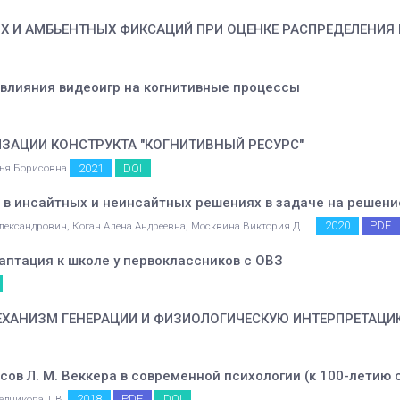
 И АМБЬЕНТНЫХ ФИКСАЦИЙ ПРИ ОЦЕНКЕ РАСПРЕДЕЛЕНИЯ
влияния видеоигр на когнитивные процессы
ЗАЦИИ КОНСТРУКТА "КОГНИТИВНЫЙ РЕСУРС"
2021
DOI
лья Борисовна
в инсайтных и неинсайтных решениях в задаче на решени
2020
PDF
ександрович, Коган Алена Андреевна, Москвина Виктория Д. . .
птация к школе у первоклассников с ОВЗ
ХАНИЗМ ГЕНЕРАЦИИ И ФИЗИОЛОГИЧЕСКУЮ ИНТЕРПРЕТАЦИ
сов Л. М. Веккера в современной психологии (к 100-летию 
2018
PDF
DOI
редникова Т.В.