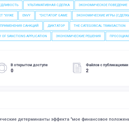
ЕДЛИВОСТЬ
УЛЬТИМАТИВНАЯ СДЕЛКА
ЭКОНОМИЧЕСКОЕ ПОВЕДЕНИЕ
Т "ХУЖЕ
ENVY
"DICTATOR" GAME
ЭКОНОМИЧЕСКИЕ ИГРЫ (СДЕЛК
 ПРИМЕНЕНИЯ САНКЦИЙ
ДИКТАТОР
THE CATEGORICAL TRANSACTION
Y OF SANCTIONS APPLICATION
ЭКОНОМИЧЕСКИЕ РЕШЕНИЯ
ПРОСОЦИА
В открытом доступе
Файлов с публикациями
0
2
ческие детерминанты эффекта "мое финансовое положение 