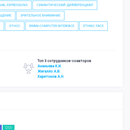
NAL EXPRESSIONS
СЕМАНТИЧЕСКИЙ ДИФФЕРЕНЦИАЛ
БЩЕНИЕ
ЗРИТЕЛЬНОЕ ВНИМАНИЕ
N
ЭТНОС
BRAIN-COMPUTER INTERFACE
ETHNIC FACE
Топ 3 сотрудников-соавторов
Ананьева К.И.
Жегалло А.В.
Харитонов А.Н.
DOI