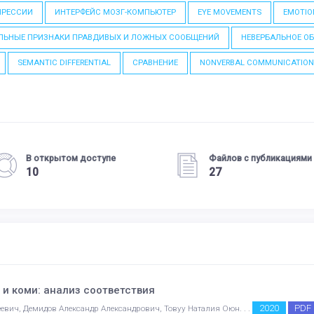
ПРЕССИИ
ИНТЕРФЕЙС МОЗГ-КОМПЬЮТЕР
EYE MOVEMENTS
EMOTIO
ЛЬНЫЕ ПРИЗНАКИ ПРАВДИВЫХ И ЛОЖНЫХ СООБЩЕНИЙ
НЕВЕРБАЛЬНОЕ О
SEMANTIC DIFFERENTIAL
СРАВНЕНИЕ
NONVERBAL COMMUNICATIO
В открытом доступе
Файлов с публикациями
10
27
 и коми: анализ соответствия
2020
PDF
евич, Демидов Александр Александрович, Товуу Наталия Оюн. . .