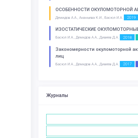
ОСОБЕННОСТИ ОКУЛОМОТОРНОЙ АК
2019
Демидов А.А., Ананьева К.И., Басюл И.А.
ИЗОСТАТИЧЕСКИЕ ОКУЛОМОТОРНЫЕ
2018
Басюл И.А., Демидов А.А., Дивеев Д.А.
Закономерности окуломоторной акт
лиц
2017
Басюл И.А., Демидов А.А., Дивеев Д.А.
Журналы