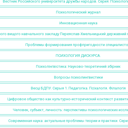
Вестник Российского университета дружбы народов. Серия: Психологи
Психологический журнал
Инновационная наука
ного вищого навчального закладу Переяслав-Хмельницький державний пед
Проблемы формирования профпригодности специалисто
ПСИХОЛОГИЯ ДИСКУРСА.
Психолінгвістика: Науково-теоретичний збірник
Вопросы психолингвистики
Весцi БДПУ. Серыя 1. Педагогіка. Псіхалогія. Філалогія
Цифровое общество как культурно-исторический контекст развити
Человек, субъект, личность: перспективы психологических исс
Современная наука: актуальные проблемы теории и практики. Сери