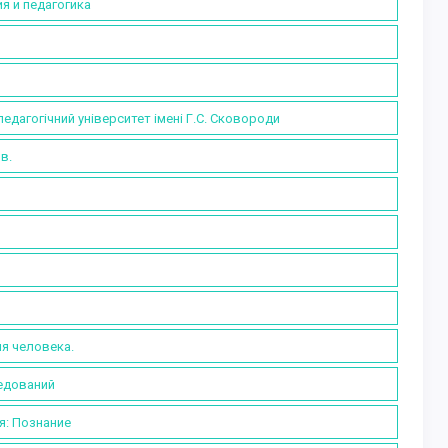
я и педагогика
агогічний університет імені Г.С. Сковороди
в.
я человека.
ледований
я: Познание