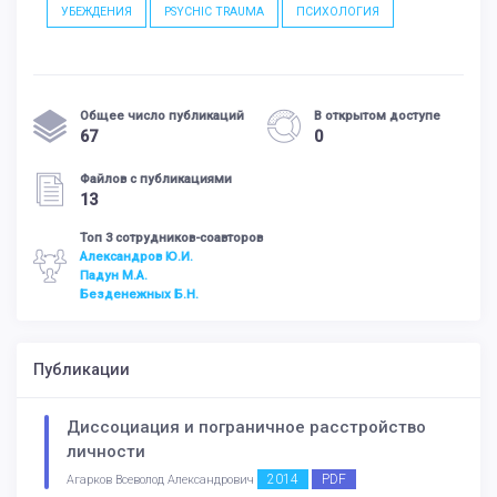
УБЕЖДЕНИЯ
PSYCHIC TRAUMA
ПСИХОЛОГИЯ
Общее число публикаций
В открытом доступе
67
0
Файлов с публикациями
13
Топ 3 сотрудников-соавторов
Александров Ю.И.
Падун М.А.
Безденежных Б.Н.
Публикации
Диссоциация и пограничное расстройство
личности
2014
PDF
Агарков Всеволод Александрович