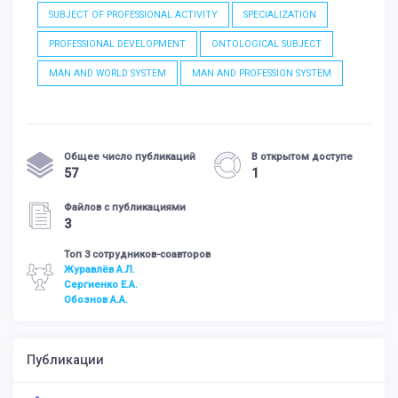
SUBJECT OF PROFESSIONAL ACTIVITY
SPECIALIZATION
PROFESSIONAL DEVELOPMENT
ONTOLOGICAL SUBJECT
MAN AND WORLD SYSTEM
MAN AND PROFESSION SYSTEM
Общее число публикаций
В открытом доступе
57
1
Файлов с публикациями
3
Топ 3 сотрудников-соавторов
Журавлёв А.Л.
Сергиенко Е.А.
Обознов А.А.
Публикации