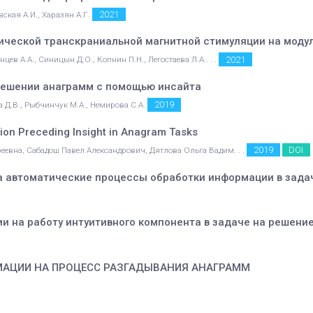
2021
вская А.И., Харазян А.Г.
мической транскраниальной магнитной стимуляции на мод
2021
цев А.А., Синицын Д.О., Копнин П.Н., Легостаева Л.А.. . .
решении анаграмм с помощью инсайта
2019
на Д.В., Рыбчинчук М.А., Немирова С.А.
ution Preceding Insight in Anagram Tasks
2019
DOI
еевна, Сабадош Павел Александрович, Дятлова Ольга Вадим. . .
а автоматические процессы обработки информации в зада
 на работу интуитивного компонента в задаче на решени
МАЦИИ НА ПРОЦЕСС РАЗГАДЫВАНИЯ АНАГРАММ