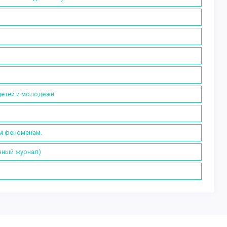
детей и молодежи.
ым феноменам.
чный журнал)