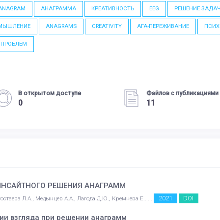
ANAGRAM
АНАГРАММА
КРЕАТИВНОСТЬ
EEG
РЕШЕНИЕ ЗАДА
МЫШЛЕНИЕ
ANAGRAMS
CREATIVITY
АГА-ПЕРЕЖИВАНИЕ
ПСИХ
 ПРОБЛЕМ
В открытом доступе
Файлов с публикациями
0
11
ИНСАЙТНОГО РЕШЕНИЯ АНАГРАММ
2021
DOI
стаева Л.А., Медынцев А.А., Лагода Д.Ю., Кремнева Е.. . .
ии взгляда при решении анаграмм