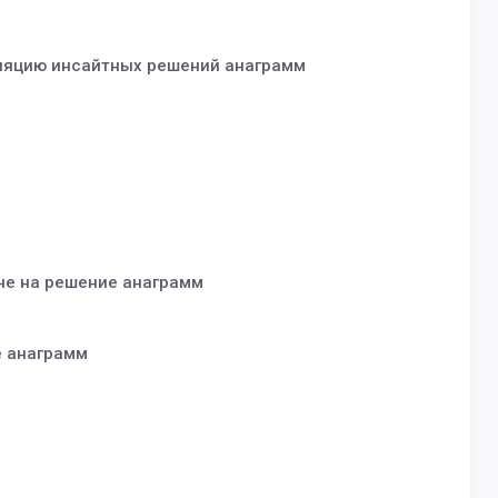
уляцию инсайтных решений анаграмм
че на решение анаграмм
е анаграмм