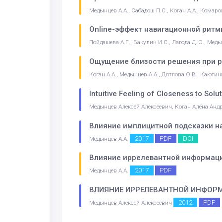
Медынцев А.А., Сабадош П.С., Коган А.А., Комаро
Online-эффект навигационной рит
Пойдашева А.Г., Бакулин И.С., Лагода Д.Ю., Медын
Ощущение близости решения при 
Коган А.А., Медынцев А.А., Дятлова О.В., Каюти
Intuitive Feeling of Closeness to Sol
Медынцев Алексей Алексеевич, Коган Алёна Андр
Влияние имплицитной подсказки н
2017
PDF
DOI
Медынцев А.А.
Влияние иррелевантной информации
2017
PDF
Медынцев А.А.
ВЛИЯНИЕ ИРРЕЛЕВАНТНОЙ ИНФОР
2012
PDF
Медынцев Алексей Алексеевич