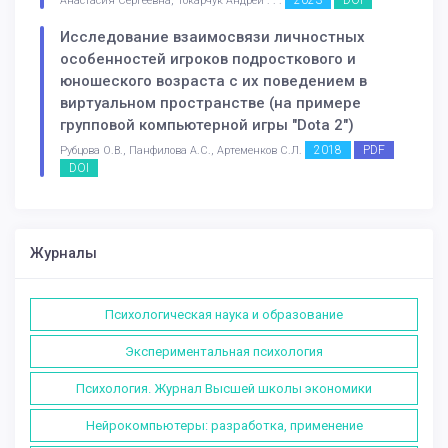
2023
DOI
Анастасия Сергеевна, Токарчук Андрей . . .
Исследование взаимосвязи личностных
особенностей игроков подросткового и
юношеского возраста с их поведением в
виртуальном пространстве (на примере
групповой компьютерной игры "Dota 2")
2018
PDF
Рубцова О.В., Панфилова А.С., Артеменков С.Л.
DOI
Журналы
Психологическая наука и образование
Экспериментальная психология
Психология. Журнал Высшей школы экономики
Нейрокомпьютеры: разработка, применение