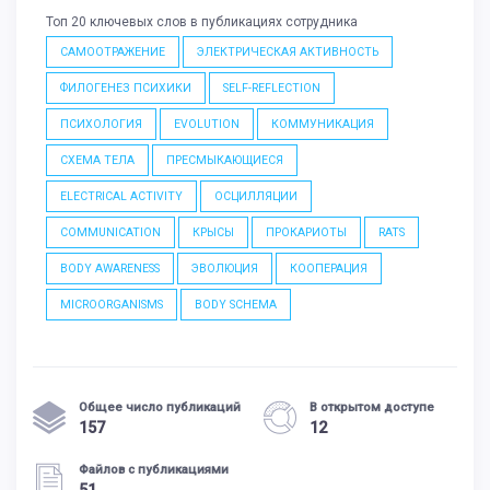
Топ 20 ключевых слов в публикациях сотрудника
САМООТРАЖЕНИЕ
ЭЛЕКТРИЧЕСКАЯ АКТИВНОСТЬ
ФИЛОГЕНЕЗ ПСИХИКИ
SELF-REFLECTION
ПСИХОЛОГИЯ
EVOLUTION
КОММУНИКАЦИЯ
СХЕМА ТЕЛА
ПРЕСМЫКАЮЩИЕСЯ
ELECTRICAL ACTIVITY
ОСЦИЛЛЯЦИИ
COMMUNICATION
КРЫСЫ
ПРОКАРИОТЫ
RATS
BODY AWARENESS
ЭВОЛЮЦИЯ
КООПЕРАЦИЯ
MICROORGANISMS
BODY SCHEMA
Общее число публикаций
В открытом доступе
157
12
Файлов с публикациями