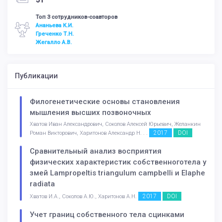
51
Топ 3 сотрудников-соавторов
Ананьева К.И.
Греченко Т.Н.
Жегалло А.В.
Публикации
Филогенетические основы становления
мышления высших позвоночных
Хватов Иван Александрович, Соколов Алексей Юрьевич, Желанкин
2017
DOI
Роман Викторович, Харитонов Александр Н. . .
Сравнительный анализ восприятия
физических характеристик собственноготела у
змей Lampropeltis triangulum campbelli и Elaphe
radiata
2017
DOI
Хватов И.А., Соколов А.Ю., Харитонов А.Н.
Учет границ собственного тела сцинками