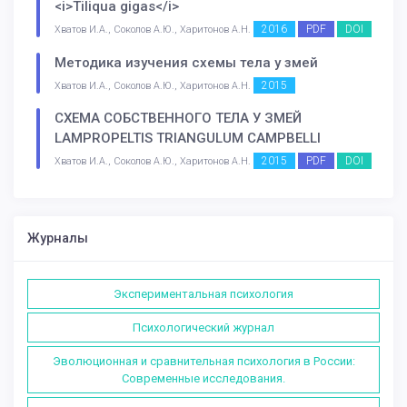
<i>Tiliqua gigas</i>
2016
PDF
DOI
Хватов И.А., Соколов А.Ю., Харитонов А.Н.
Методика изучения схемы тела у змей
2015
Хватов И.А., Соколов А.Ю., Харитонов А.Н.
СХЕМА СОБСТВЕННОГО ТЕЛА У ЗМЕЙ
LAMPROPELTIS TRIANGULUM CAMPBELLI
2015
PDF
DOI
Хватов И.А., Соколов А.Ю., Харитонов А.Н.
Журналы
Экспериментальная психология
Психологический журнал
Эволюционная и сравнительная психология в России:
Современные исследования.