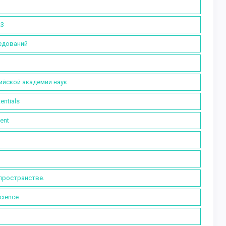
23
ледований
ийской академии наук.
entials
ent
пространстве.
cience