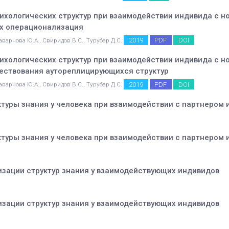
хологических структур при взаимодействии индивида с н
их операционализация
2019
PDF
DOI
аварнова Ю.А., Свиридов В.С., Турубар Д.С.
хологических структур при взаимодействии индивида с но
ествования аутореплицирующихся структур
2019
PDF
DOI
аварнова Ю.А., Свиридов В.С., Турубар Д.С.
туры знания у человека при взаимодействии с партнером
туры знания у человека при взаимодействии с партнером
изации структур знания у взаимодействующих индивидов
изации структур знания у взаимодействующих индивидов