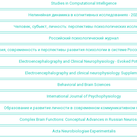
Studies in Computational Intelligence
Нелинейная динамика в когнитивных исследованиях - 20
Человек, субъект, личность: перспективы психологических исс
Российский психологический журнал
ия, современность и перспективы развития психологии в системе Росс
Electroencephalography and Clinical Neurophysiology - Evoked Pot
Electroencephalography and clinical neurophysiology. Supplem
Behavioral and Brain Sciences
International Journal of Psychophysiology
Образование и развитие личности в современном коммуникативном 
Complex Brain Functions: Conceptual Advances in Russian Neuros
Acta Neurobiologiae Experimentalis