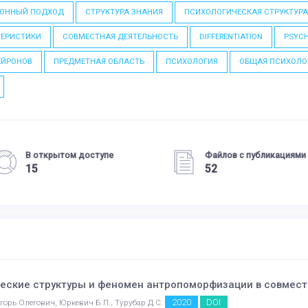
ИОННЫЙ ПОДХОД
СТРУКТУРА ЗНАНИЯ
ПСИХОЛОГИЧЕСКАЯ СТРУКТУР
ТЕРИСТИКИ
СОВМЕСТНАЯ ДЕЯТЕЛЬНОСТЬ
DIFFERENTIATION
PSYCH
ЕЙРОНОВ
ПРЕДМЕТНАЯ ОБЛАСТЬ
ПСИХОЛОГИЯ
ОБЩАЯ ПСИХОЛО
В открытом доступе
Файлов с публикациями
15
52
еские структуры и феномен антропоморфизации в совмест
2020
DOI
орь Олегович, Юркевич Б.П., Турубар Д.С.