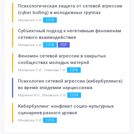
Психологическая защита от сетевой агрессии
(cyber bulling) в молодежных группах
2018
Маховская О.И.
Субъектный подход к негативным феноменам
сетевого взаимодействия
2018
PDF
Маховская О.И.
Феномен сетевой агрессии в закрытых
сообществах молодых матерей
2018
Маховская О.И., Семенова Т.И.
Психология сетевой агрессии (кибербуллинга)
во время эпидемии нарциссизма
2018
Марченко Ф.О., Маховская О.И.
Кибербуллинг: конфликт социо-культурных
сценариев разного уровня
2018
Маховская О.И.