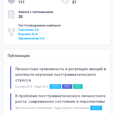
111
21
Файлов с публикациями
25
Топ 3 сотрудников-соавторов
Сергиенко Е.А.
Быховец Ю.В.
Харламенкова Н.Е.
Публикации
Личностная тревожность и регуляция эмоций в
контексте изучения посттравматического
стресса
2019
PDF
DOI
Быховец Ю.В., Падун М.А.
К проблеме посттравматического личностного
роста: современное состояние и перспективы
2017
Зелянина Анна Николаевна, Падун Мария Анатольевна