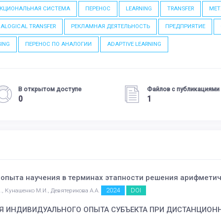
КЦИОНАЛЬНАЯ СИСТЕМА
ПЕРЕНОС
LEARNING
TRANSFER
MET
ALOGICAL TRANSFER
РЕКЛАМНАЯ ДЕЯТЕЛЬНОСТЬ
ПРЕДПРИЯТИЕ
SING
ПЕРЕНОС ПО АНАЛОГИИ
ADAPTIVE LEARNING
В открытом доступе
Файлов с публикациями
0
1
 опыта научения в терминах этапности решения арифмети
2024
DOI
., Кунашенко М.И., Девятерикова А.А.
 ИНДИВИДУАЛЬНОГО ОПЫТА СУБЪЕКТА ПРИ ДИСТАНЦИОНН