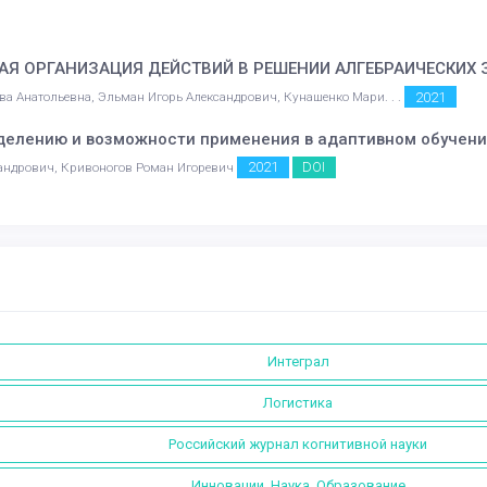
АЯ ОРГАНИЗАЦИЯ ДЕЙСТВИЙ В РЕШЕНИИ АЛГЕБРАИЧЕСКИХ
2021
а Анатольевна, Эльман Игорь Александрович, Кунашенко Мари. . .
еделению и возможности применения в адаптивном обучен
2021
DOI
андрович, Кривоногов Роман Игоревич
Интеграл
Логистика
Российский журнал когнитивной науки
Инновации. Наука. Образование