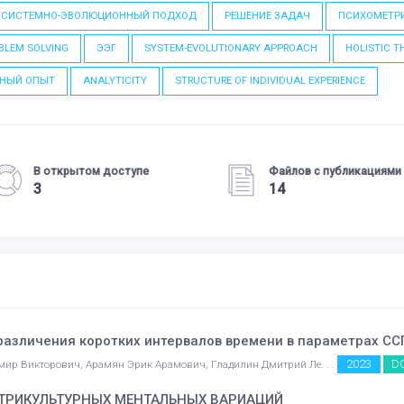
СИСТЕМНО-ЭВОЛЮЦИОННЫЙ ПОДХОД
РЕШЕНИЕ ЗАДАЧ
ПСИХОМЕТР
BLEM SOLVING
ЭЭГ
SYSTEM-EVOLUTIONARY APPROACH
HOLISTIC T
ВНЫЙ ОПЫТ
ANALYTICITY
STRUCTURE OF INDIVIDUAL EXPERIENCE
В открытом доступе
Файлов с публикациями
3
14
азличения коротких интервалов времени в параметрах СС
2023
D
мир Викторович, Арамян Эрик Арамович, Гладилин Дмитрий Ле. . .
УТРИКУЛЬТУРНЫХ МЕНТАЛЬНЫХ ВАРИАЦИЙ