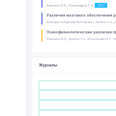
2021
Апанович В.В., Александров Ю.И.
Различия мозгового обеспечения 
Апанович Владимир Викторович, Арамян Э.А., 
Психофизиологические различия п
Апанович В.В., Арамян Э.А., Дольникова М.С., 
Журналы