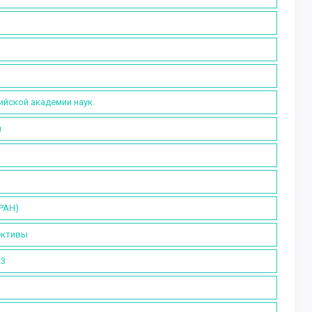
ийской академии наук.
и
РАН)
ективы
23