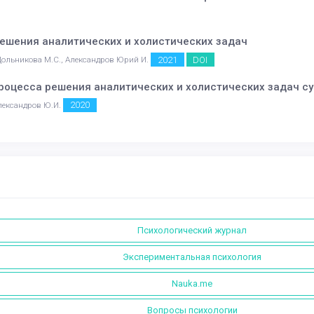
решения аналитических и холистических задач
2021
DOI
Дольникова М.С., Александров Юрий И.
роцесса решения аналитических и холистических задач с
2020
Александров Ю.И.
Психологический журнал
Экспериментальная психология
Nauka.me
Вопросы психологии