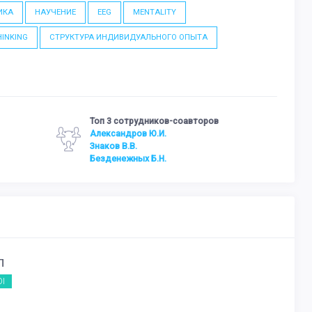
ИКА
НАУЧЕНИЕ
EEG
MENTALITY
HINKING
СТРУКТУРА ИНДИВИДУАЛЬНОГО ОПЫТА
Топ 3 сотрудников-соавторов
Александров Ю.И.
Знаков В.В.
Безденежных Б.Н.
П
OI