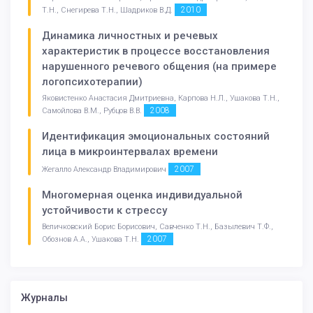
2010
Т.Н., Снегирева Т.Н., Шадриков В.Д.
Динамика личностных и речевых
характеристик в процессе восстановления
нарушенного речевого общения (на примере
логопсихотерапии)
Яковистенко Анастасия Дмитриевна, Карпова Н.Л., Ушакова Т.Н.,
2008
Самойлова В.М., Рубцов В.В.
Идентификация эмоциональных состояний
лица в микроинтервалах времени
2007
Жегалло Александр Владимирович
Многомерная оценка индивидуальной
устойчивости к стрессу
Величковский Борис Борисович, Савченко Т.Н., Базылевич Т.Ф.,
2007
Обознов А.А., Ушакова Т.Н.
Журналы