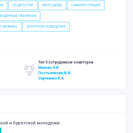
ON
ПОДРОСТКИ
МОЛОДЕЖЬ
САМОРЕГУЛЯЦИЯ
ГЕНДЕРНЫЕ РАЗЛИЧИЯ
F MEANING
КОНТРОЛЬ ПОВЕДЕНИЯ
Топ 3 сотрудников-соавторов
Махнач А.В.
Постылякова Ю.В.
Сергиенко Е.А.
ской и бурятской молодежи