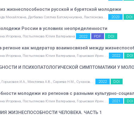
из жизнеспособности русской и бурятской молодежи
2023
DOI
да Михайловна, Дагбаева Соелма Батомункуевна, Лактионова. . .
олодежи России в условиях неопределенности
2022
PDF
DOI
нна Игоревна, Постылякова Юлия Валерьевна
 в регионе как модератор взаимосвязей между жизнеспос
2022
DOI
на Игоревна, Постылякова Юлия Валерьевна, Горьковая Ирин. . .
НОСТИ И ПСИХОПАТОЛОГИЧЕСКОЙ СИМПТОМАТИКИ У МОЛО
2022
DOI
 Горьковая И.А., Микляева А.В., Сараева Н.М., Суханов. . .
бности молодежи из регионов с разными культурно-социа
2021
DOI
на Игоревна, Постылякова Юлия Валерьевна, Горьковая Ирин. . .
ИЯ ЖИЗНЕСПОСОБНОСТИ ЧЕЛОВЕКА. ЧАСТЬ 1