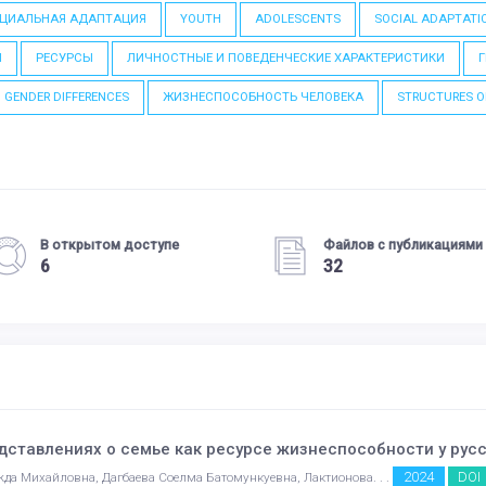
ЦИАЛЬНАЯ АДАПТАЦИЯ
YOUTH
ADOLESCENTS
SOCIAL ADAPTATI
N
РЕСУРСЫ
ЛИЧНОСТНЫЕ И ПОВЕДЕНЧЕСКИЕ ХАРАКТЕРИСТИКИ
GENDER DIFFERENCES
ЖИЗНЕСПОСОБНОСТЬ ЧЕЛОВЕКА
STRUCTURES O
В открытом доступе
Файлов с публикациями
6
32
дставлениях о семье как ресурсе жизнеспособности у рус
2024
DOI
да Михайловна, Дагбаева Соелма Батомункуевна, Лактионова. . .