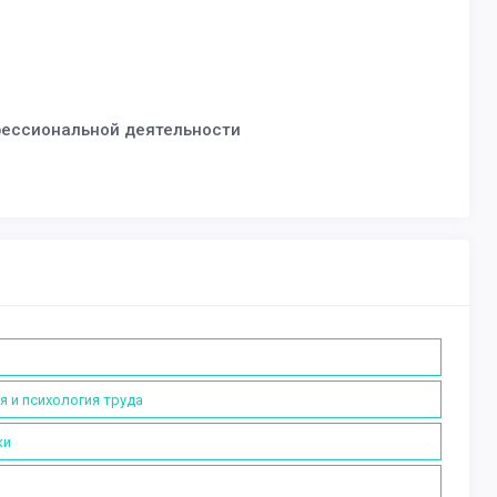
фессиональной деятельности
я и психология труда
ки