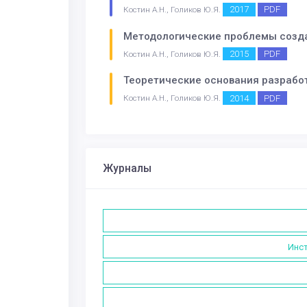
2017
PDF
Костин А.Н., Голиков Ю.Я.
Методологические проблемы созда
2015
PDF
Костин А.Н., Голиков Ю.Я.
Теоретические основания разрабо
2014
PDF
Костин А.Н., Голиков Ю.Я.
Журналы
Инст