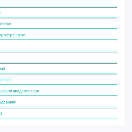
а
cience
пространстве.
ent
entials
ийской академии наук.
ледований
23