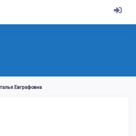
талья Евграфовна