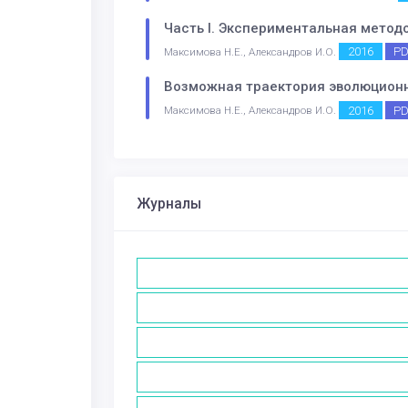
Часть I. Экспериментальная метод
2016
P
Максимова Н.Е., Александров И.О.
Возможная траектория эволюционно
2016
P
Максимова Н.Е., Александров И.О.
Журналы