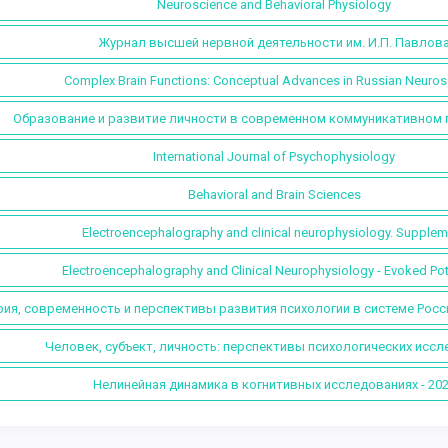
Neuroscience and Behavioral Physiology
Журнал высшей нервной деятельности им. И.П. Павлов
Complex Brain Functions: Conceptual Advances in Russian Neuros
Образование и развитие личности в современном коммуникативном 
International Journal of Psychophysiology
Behavioral and Brain Sciences
Electroencephalography and clinical neurophysiology. Supplem
Electroencephalography and Clinical Neurophysiology - Evoked Pot
ия, современность и перспективы развития психологии в системе Росс
Человек, субъект, личность: перспективы психологических исс
Нелинейная динамика в когнитивных исследованиях - 20