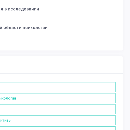
ия в исследовании
й области психологии
сихология
ективы