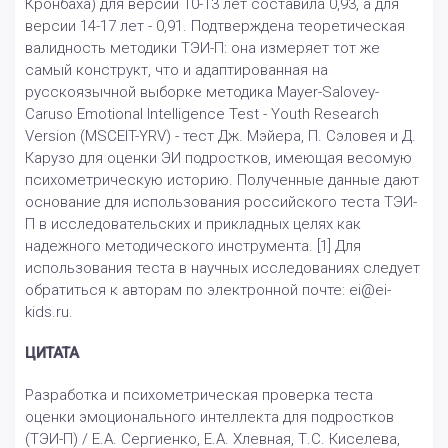
Кронбаха) для версии 10-13 лет составила 0,93, а для
версии 14-17 лет - 0,91. Подтверждена теоретическая
валидность методики ТЭИ-П: она измеряет тот же
самый конструкт, что и адаптированная на
русскоязычной выборке методика Mayer-Salovey-
Caruso Emotional Intelligence Test - Youth Research
Version (MSCEIT-YRV) - тест Дж. Мэйера, П. Сэловея и Д.
Карузо для оценки ЭИ подростков, имеющая весомую
психометрическую историю. Полученные данные дают
основание для использования российского теста ТЭИ-
П в исследовательских и прикладных целях как
надежного методического инструмента. [1] Для
использования теста в научных исследованиях следует
обратиться к авторам по электронной почте: ei@ei-
kids.ru.
ЦИТАТА
Разработка и психометрическая проверка теста
оценки эмоционального интеллекта для подростков
(ТЭИ-П) / Е.А. Сергиенко, Е.А. Хлевная, Т.С. Киселева,