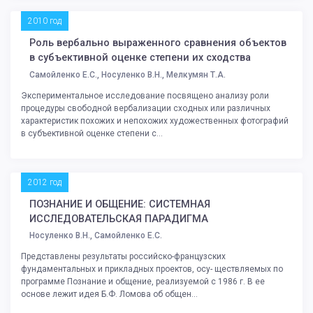
2010 год
Роль вербально выраженного сравнения объектов
в субъективной оценке степени их сходства
Самойленко Е.С., Носуленко В.Н., Мелкумян Т.А.
Экспериментальное исследование посвящено анализу роли
процедуры свободной вербализации сходных или различных
характеристик похожих и непохожих художественных фотографий
в субъективной оценке степени с...
2012 год
ПОЗНАНИЕ И ОБЩЕНИЕ: СИСТЕМНАЯ
ИССЛЕДОВАТЕЛЬСКАЯ ПАРАДИГМА
Носуленко В.Н., Самойленко Е.С.
Представлены результаты российско-французских
фундаментальных и прикладных проектов, осу- ществляемых по
программе Познание и общение, реализуемой с 1986 г. В ее
основе лежит идея Б.Ф. Ломова об общен...