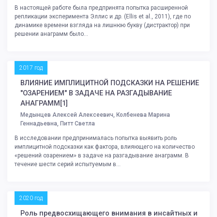
В настоящей работе была предпринята попытка расширенной
репликации эксперимента Эллис и др. (Ellis et al., 2011), где по
динамике времени взгляда на лишнюю букву (дистрактор) при
решении анаграмм было...
2017 год
ВЛИЯНИЕ ИМПЛИЦИТНОЙ ПОДСКАЗКИ НА РЕШЕНИЕ
"ОЗАРЕНИЕМ" В ЗАДАЧЕ НА РАЗГАДЫВАНИЕ
АНАГРАММ[1]
Медынцев Алексей Алексеевич, Колбенева Марина
Геннадьевна, Питт Светла
В исследовании предпринималась попытка выявить роль
имплицитной подсказки как фактора, влияющего на количество
«решений озарением» в задаче на разгадывание анаграмм. В
течение шести серий испытуемым в...
2020 год
Роль предвосхищающего внимания в инсайтных и