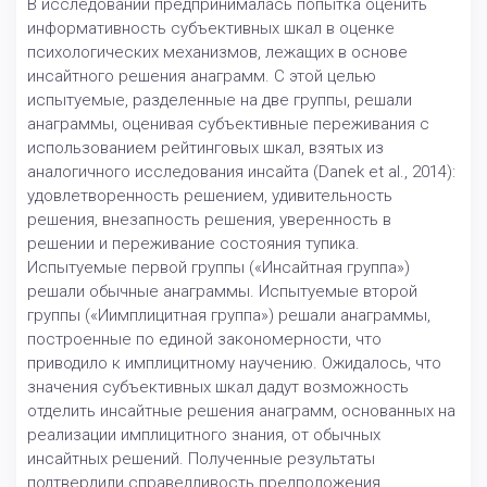
В исследовании предпринималась попытка оценить
информативность субъективных шкал в оценке
психологических механизмов, лежащих в основе
инсайтного решения анаграмм. С этой целью
испытуемые, разделенные на две группы, решали
анаграммы, оценивая субъективные переживания с
использованием рейтинговых шкал, взятых из
аналогичного исследования инсайта (Danek et al., 2014):
удовлетворенность решением, удивительность
решения, внезапность решения, уверенность в
решении и переживание состояния тупика.
Испытуемые первой группы («Инсайтная группа»)
решали обычные анаграммы. Испытуемые второй
группы («Иимплицитная группа») решали анаграммы,
построенные по единой закономерности, что
приводило к имплицитному научению. Ожидалось, что
значения субъективных шкал дадут возможность
отделить инсайтные решения анаграмм, основанных на
реализации имплицитного знания, от обычных
инсайтных решений. Полученные результаты
подтвердили справедливость предположения.