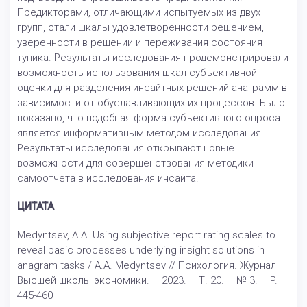
Предикторами, отличающими испытуемых из двух
групп, стали шкалы удовлетворенности решением,
уверенности в решении и переживания состояния
тупика. Результаты исследования продемонстрировали
возможность использования шкал субъективной
оценки для разделения инсайтных решений анаграмм в
зависимости от обуславливающих их процессов. Было
показано, что подобная форма субъективного опроса
является информативным методом исследования.
Результаты исследования открывают новые
возможности для совершенствования методики
самоотчета в исследования инсайта.
ЦИТАТА
Medyntsev, A.A. Using subjective report rating scales to
reveal basic processes underlying insight solutions in
anagram tasks / A.A. Medyntsev // Психология. Журнал
Высшей школы экономики. – 2023. – Т. 20. – № 3. – P.
445-460